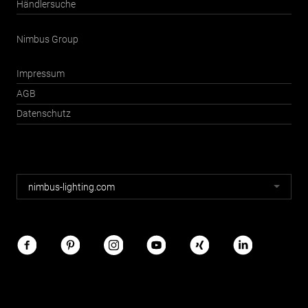
Händlersuche
Nimbus Group
Impressum
AGB
Datenschutz
Nimbus
nimbus-lighting.com
Webseiten
Nimbus
im
Netz