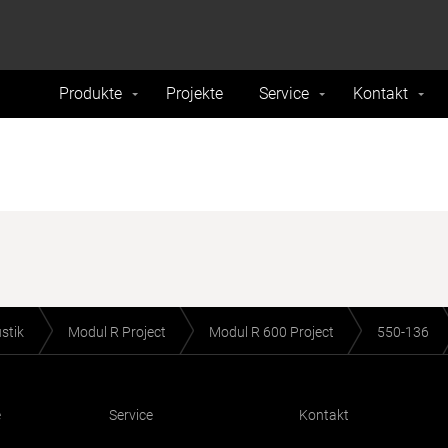
formance and traffic on our website. We also share
Do Not 
nd analytics partners.
Produkte
Projekte
Service
Kontakt
stik
Modul R Project
Modul R 600 Project
550-136
e
Service
Kontakt