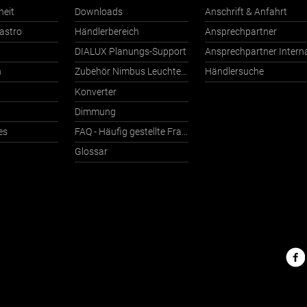
heit
Downloads
Anschrift & Anfahrt
astro
Händlerbereich
Ansprechpartner
DIALUX Planungs-Support
n
Zubehör Nimbus Leuchten mit Häfele Connect
Händlersuche
Konverter
Dimmung
es
FAQ - Häufig gestellte Fragen
Glossar
Nimbu
im
Netz