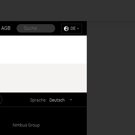
Sell My Personal Information
Accept Cookies
AGB
DE
Sprachwahl
Sprache:
Deutsch
Nimbus Group