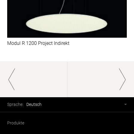
Modul R 1200 Project Indirekt
Paginierung
Fusszeile
Sprachwahl
Sprache:
Deutsch
Produkte