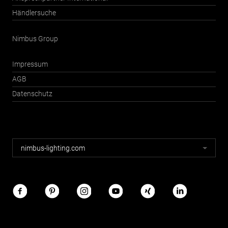
Händlersuche
Nimbus Group
Impressum
AGB
Datenschutz
Nimbus
nimbus-lighting.com
Webseiten
Nimbus
im
Netz