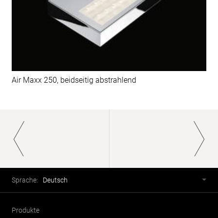
Air Maxx 250, beidseitig abstrahlend
Paginierung
Fusszeile
Sprachwahl
Sprache:
Deutsch
Produkte