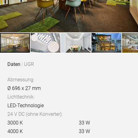
Produkt-
Daten
|
UGR
Daten
Abmessung:
Ø 696 x 27 mm
Lichttechnik:
LED-Technologie
24 V DC (ohne Konverter):
3000 K
33 W
4000 K
33 W