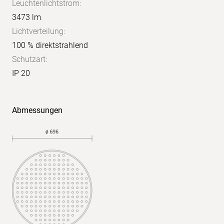
Leuchtenlichtstrom:
3473 lm
Lichtverteilung:
100 % direktstrahlend
Schutzart:
IP 20
X:
4H
Y:
Abmessungen
8H
S:
1,0
H:
+1,0/-1,0
Reflexionsgrade:
70/50/20
UGR
quer: