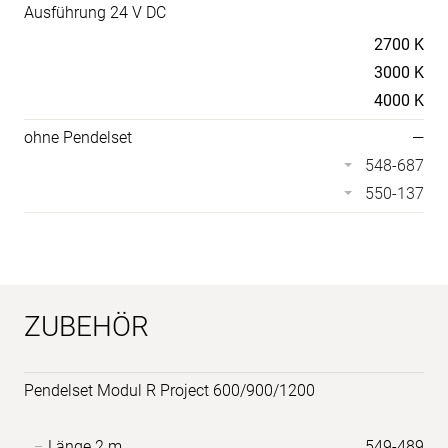
Ausführung 24 V DC
Temperaturen
2700 K
3000 K
4000 K
ohne Pendelset
—
548-687
550-137
ZUBEHÖR
Pendelset Modul R Project 600/900/1200
Länge 2 m
549-489