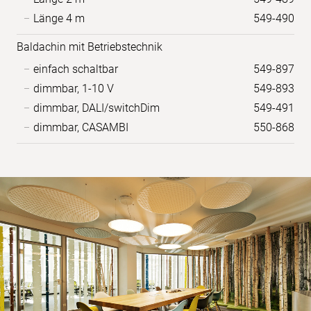
Länge 4 m
549-490
Baldachin mit Betriebstechnik
einfach schaltbar
549-897
dimmbar, 1-10 V
549-893
dimmbar, DALI/switchDim
549-491
dimmbar, CASAMBI
550-868
Anwendungs-
Bilder