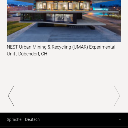
NEST Urban Mining & Recycling (UMAR) Experimental
Unit , Dübendorf, CH
Paginierung
Fusszeile
Sprachwahl
Sprache:
Deutsch