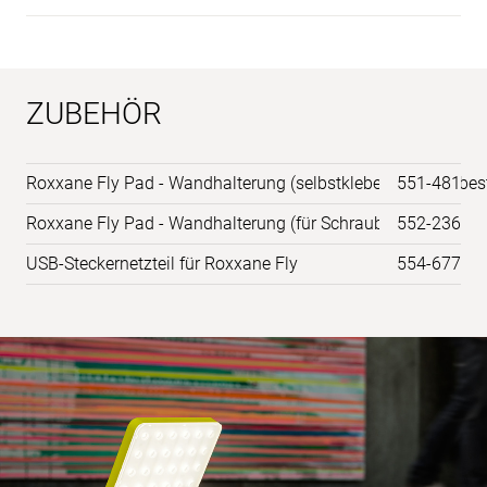
ZUBEHÖR
Roxxane Fly Pad - Wandhalterung (selbstklebend mit Klebest
551-481
Roxxane Fly Pad - Wandhalterung (für Schraubmontage)
552-236
USB-Steckernetzteil für Roxxane Fly
554-677
Anwendungs-
Bilder