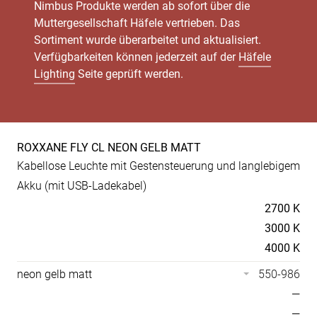
Nimbus Produkte werden ab sofort über die
Muttergesellschaft Häfele vertrieben. Das
Sortiment wurde überarbeitet und aktualisiert.
Verfügbarkeiten können jederzeit auf der
Häfele
Lighting
Seite geprüft werden.
ROXXANE FLY CL NEON GELB MATT
Produkt-
Kabellose Leuchte mit Gestensteuerung und langlebigem
Spezifikationen
Akku (mit USB-Ladekabel)
Temperaturen
2700 K
3000 K
4000 K
neon gelb matt
550-986
—
—