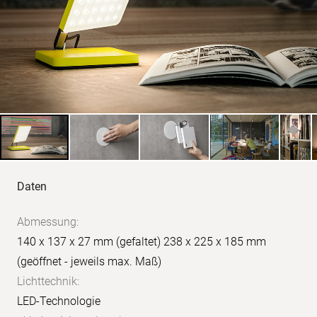
Produkt-
Daten
Daten
Abmessung:
140 x 137 x 27 mm (gefaltet) 238 x 225 x 185 mm
(geöffnet - jeweils max. Maß)
Lichttechnik:
LED-Technologie