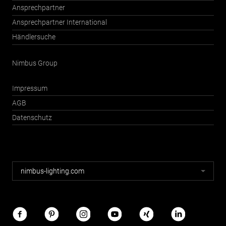
Ansprechpartner
Ansprechpartner International
Händlersuche
Nimbus Group
Impressum
AGB
Datenschutz
Nimbus
nimbus-lighting.com
Webseiten
Nimbus
im