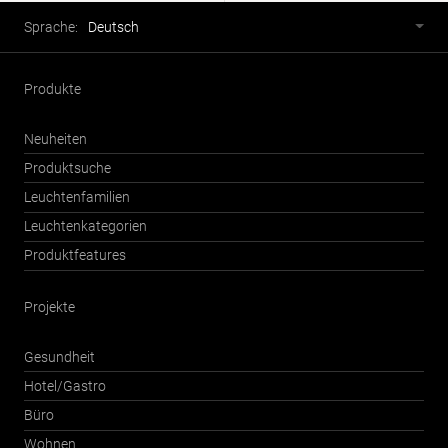
Fusszeile
Sprachwahl
Sprache:
Deutsch
Produkte
Neuheiten
Produktsuche
Leuchtenfamilien
Leuchtenkategorien
Produktfeatures
Projekte
Gesundheit
Hotel/Gastro
Büro
Wohnen