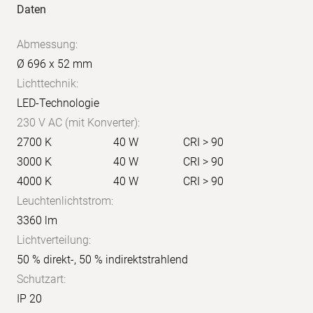
Anwendungs-
Produkt-
Daten
Bilder
Daten
Abmessung:
Ø 696 x 52 mm
Lichttechnik:
LED-Technologie
230 V AC (mit Konverter):
2700 K
40 W
CRI > 90
3000 K
40 W
CRI > 90
4000 K
40 W
CRI > 90
Leuchtenlichtstrom:
3360 lm
Lichtverteilung:
50 % direkt-, 50 % indirektstrahlend
Schutzart:
IP 20