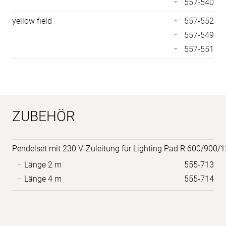
557-540
yellow field
557-552
557-549
557-551
ZUBEHÖR
Pendelset mit 230 V-Zuleitung für Lighting Pad R 600/900/
Länge 2 m
555-713
Länge 4 m
555-714