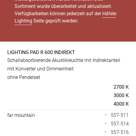
Sortiment wurde überarbeitet und aktualisiert.
Verfügbarkeiten können jederzeit auf der
Häfele
Lighting
Seite geprüft werden.
LIGHTING PAD R 600 INDIREKT
Produkt-
Schallabsorbierende Akustikleuchte mit Indirektanteil
Spezifikationen
mit Konverter und Dimmeinheit
ohne Pendelset
Temperaturen
2700 K
3000 K
4000 K
far mountain
557-511
557-514
557-516