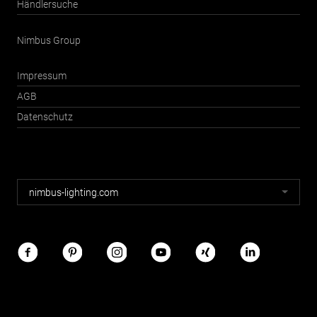
Händlersuche
Nimbus Group
Impressum
AGB
Datenschutz
Nimbus
nimbus-lighting.com
Webseiten
Nimbus
im
Netz