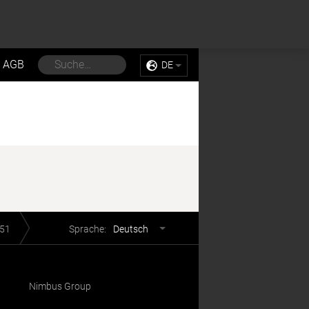
Sell My Personal Information
Accept Cookies
AGB
DE
Sprachwahl
551
Sprache:
Deutsch
Nimbus Group