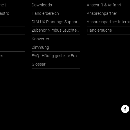
heit
Downloads
Anschrift & Anfahrt
astro
Händlerbereich
Ansprechpartner
DIALUX Planungs-Support
n
Zubehör Nimbus Leuchten mit Häfele Connect
Händlersuche
Konverter
Dimmung
es
FAQ - Häufig gestellte Fragen
Glossar
Nimbu
im
Netz