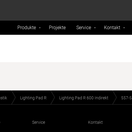
formance and traffic on our website. We also share
Do Not 
nd analytics partners.
Produkte
Projekte
Service
Kontakt
stik
Lighting Pad R
Lighting Pad R 600 Indirekt
557-
e
Service
Kontakt