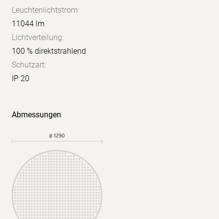
Leuchtenlichtstrom:
11044 lm
Lichtverteilung:
100 % direktstrahlend
Schutzart:
IP 20
X:
4H
Y:
Abmessungen
8H
S:
1,0
H:
+0,7/-0,7
Reflexionsgrade:
70/50/20
UGR