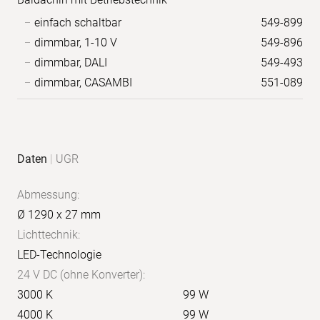
einfach schaltbar
549-899
dimmbar, 1-10 V
549-896
dimmbar, DALI
549-493
dimmbar, CASAMBI
551-089
Anwendungs-
Produkt-
Daten
|
UGR
Bilder
Daten
Abmessung:
Ø 1290 x 27 mm
Lichttechnik:
LED-Technologie
24 V DC (ohne Konverter):
3000 K
99 W
4000 K
99 W