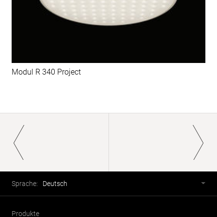
Modul R 340 Project
Paginierung
Fusszeile
Sprachwahl
Sprache:
Deutsch
Produkte