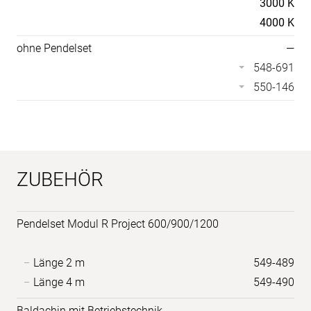
3000 K
4000 K
ohne Pendelset
—
548-691
550-146
ZUBEHÖR
Pendelset Modul R Project 600/900/1200
Länge 2 m
549-489
Länge 4 m
549-490
Baldachin mit Betriebstechnik