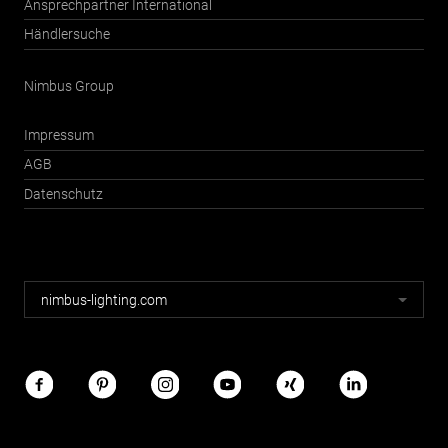
Ansprechpartner International
Händlersuche
Nimbus Group
Impressum
AGB
Datenschutz
Nimbus
nimbus-lighting.com
Webseiten
Nimbus
im
Netz