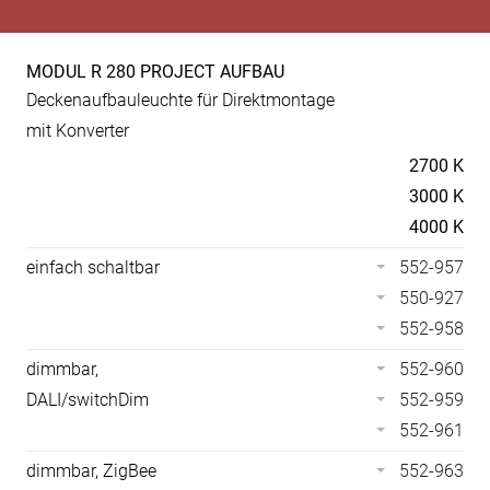
MODUL R 280 PROJECT AUFBAU
Produkt-
Deckenaufbauleuchte für Direktmontage
Spezifikationen
mit Konverter
Temperaturen
2700 K
3000 K
4000 K
einfach schaltbar
552-957
550-927
552-958
dimmbar,
552-960
DALI/switchDim
552-959
552-961
dimmbar, ZigBee
552-963