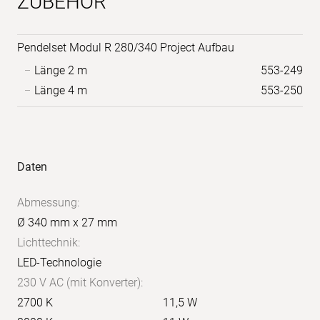
ZUBEHÖR
Pendelset Modul R 280/340 Project Aufbau
Länge 2 m
553-249
Länge 4 m
553-250
Anwendungs-
Produkt-
Daten
Bilder
Daten
Abmessung:
Ø 340 mm x 27 mm
Lichttechnik:
LED-Technologie
230 V AC (mit Konverter):
2700 K
11,5 W