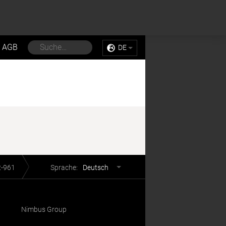
Sell My Personal Information
Accept Cookies
AGB
DE
Sprachwahl
2-961
Sprache:
Deutsch
Nimbus Group