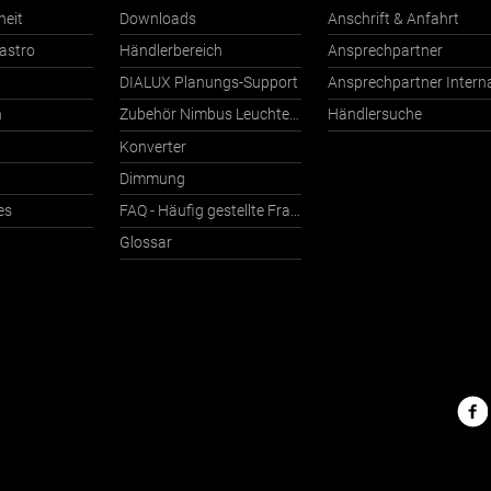
heit
Downloads
Anschrift & Anfahrt
astro
Händlerbereich
Ansprechpartner
DIALUX Planungs-Support
n
Zubehör Nimbus Leuchten mit Häfele Connect
Händlersuche
Konverter
Dimmung
es
FAQ - Häufig gestellte Fragen
Glossar
Nimbu
im
Netz