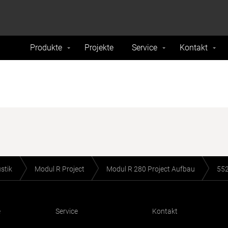
formance and traffic on our website. We also share
Do Not 
nd analytics partners.
Produkte
Projekte
Service
Kontakt
stik
Modul R Project
Modul R 280 Project Aufbau
55
e
Service
Kontakt