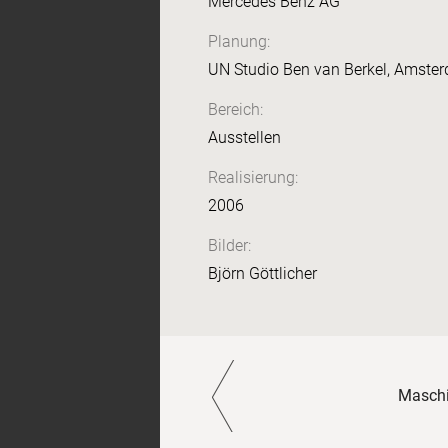
Mercedes Benz AG
Planung:
UN Studio Ben van Berkel, Amste
Bereich:
Ausstellen
Realisierung:
2006
Bilder:
Björn Göttlicher
Paginierung
Maschi