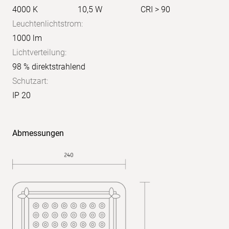
4000 K
10,5 W
CRI > 90
Leuchtenlichtstrom:
1000 lm
Lichtverteilung:
98 % direktstrahlend
Schutzart:
IP 20
X:
4H
Y:
Abmessungen
8H
S:
1,0
H:
+0,3/-0,3
Reflexionsgrade:
70/50/20