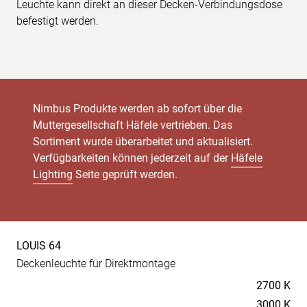
Leuchte kann direkt an dieser Decken-Verbindungsdose
befestigt werden.
Nimbus Produkte werden ab sofort über die
Muttergesellschaft Häfele vertrieben. Das
Sortiment wurde überarbeitet und aktualisiert.
Verfügbarkeiten können jederzeit auf der
Häfele
Lighting
Seite geprüft werden.
LOUIS 64
Produkt-
Deckenleuchte für Direktmontage
Spezifikationen
Temperaturen
2700 K
3000 K