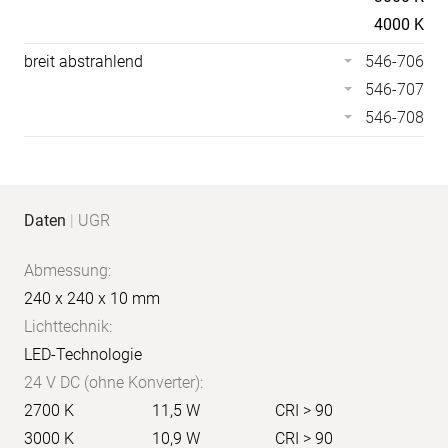
4000 K
breit abstrahlend
546-706
546-707
546-708
Anwendungs-
Produkt-
Daten
|
UGR
Bilder
Daten
Abmessung:
240 x 240 x 10 mm
Lichttechnik:
LED-Technologie
24 V DC (ohne Konverter):
2700 K
11,5 W
CRI > 90
3000 K
10,9 W
CRI > 90