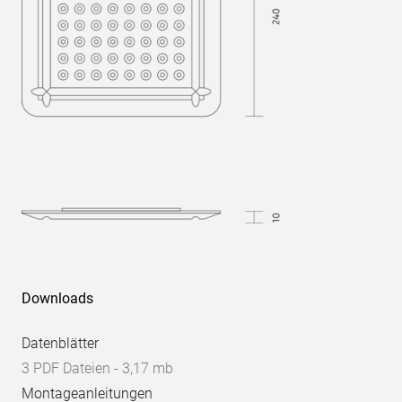
UGR
quer:
<19
UGR
parallel:
<19
Downloads
Datenblätter
3 PDF Dateien - 3,17 mb
Montageanleitungen