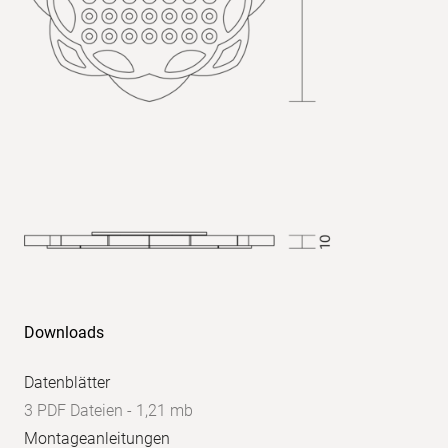
UGR
quer:
<22
UGR
parallel:
<22
Downloads
Datenblätter
3 PDF Dateien - 1,21 mb
Montageanleitungen