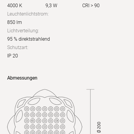
4000 K
9,3 W
CRI > 90
Leuchtenlichtstrom:
850 lm
Lichtverteilung:
95 % direktstrahlend
Schutzart:
IP 20
X:
4H
Y:
Abmessungen
8H
S:
1,0
H:
+0,3/-0,2
Reflexionsgrade:
70/50/20