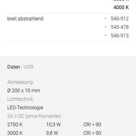
4000 K
breit abstrahlend
546-912
545-478
546-913
Anwendungs-
Produkt-
Daten
|
UGR
Bilder
Daten
Abmessung:
Ø 200 x 10 mm
Lichttechnik:
LED-Technologie
24 V DC (ohne Konverter):
2700 K
10,3 W
CRI > 90
3000 K
9,8 W
CRI > 90