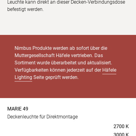
Leuchte kann direkt an dieser Decken-Verbindungsdose
befestigt werden.
Nimbus Produkte werden ab sofort über die
Muttergesellschaft Häfele vertrieben. Das
Sortiment wurde überarbeitet und aktualisiert.
Verfügbarkeiten können jederzeit auf der
Häfele
Lighting
Seite geprüft werden.
MARIE 49
Produkt-
Deckenleuchte für Direktmontage
Spezifikationen
Temperaturen
2700 K
3000 K